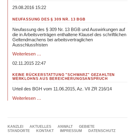
29.08.2016 15:22
NEUFASSUNG DES § 309 NR. 13 BGB
Neufassung des § 309 Nr. 13 BGB und Auswirkungen auf
die in Arbeitsverträgen enthaltene Klausel des schriftlichen
Geltendmachens bei arbeitsvertraglichen
Ausschlussfristen
Neufassung
Weiterlesen …
des
02.11.2015 22:47
§
309
Nr.
KEINE RÜCKERSTATTUNG "SCHWARZ" GEZAHLTEN
WERKLOHNS AUS BEREICHERUNGSANSPRUCH
13
BGB
Urteil des BGH vom 11.06.2015, Az. VII ZR 216/14
Keine
Weiterlesen …
Rückerstattung
"schwarz"
gezahlten
Werklohns
aus
NAVIGATION
KANZLEI
AKTUELLES
ANWALT
GEBIETE
Bereicherungsanspruch
ÜBERSPRINGEN
STANDORTE
KONTAKT
IMPRESSUM
DATENSCHUTZ